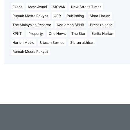
Event
Astro Awani
MOVAK
New Straits Times
Rumah Mesra Rakyat
CSR
Publishing
Sinar Harian
The Malaysian Reserve
Kediaman SPNB
Press release
KPKT
iProperty
One News
The Star
Berita Harian
Harian Metro
Utusan Borneo
Siaran akhbar
Rumah Mesra Rakyat