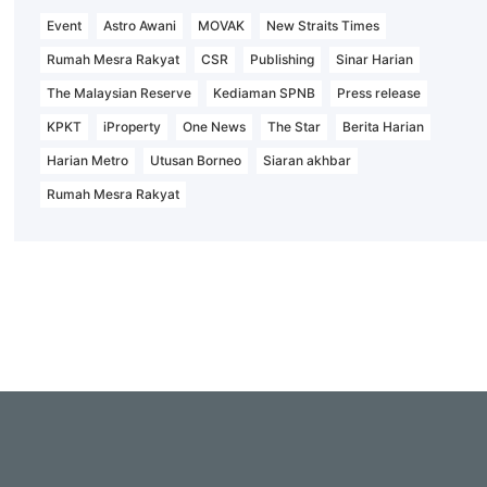
Event
Astro Awani
MOVAK
New Straits Times
Rumah Mesra Rakyat
CSR
Publishing
Sinar Harian
The Malaysian Reserve
Kediaman SPNB
Press release
KPKT
iProperty
One News
The Star
Berita Harian
Harian Metro
Utusan Borneo
Siaran akhbar
Rumah Mesra Rakyat