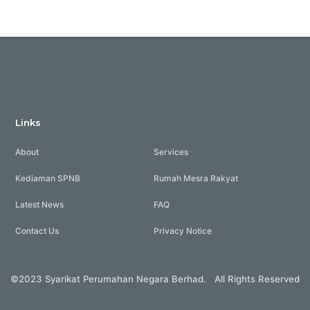
Links
About
Services
Kediaman SPNB
Rumah Mesra Rakyat
Latest News
FAQ
Contact Us
Privacy Notice
©2023 Syarikat Perumahan Negara Berhad. All Rights Reserved