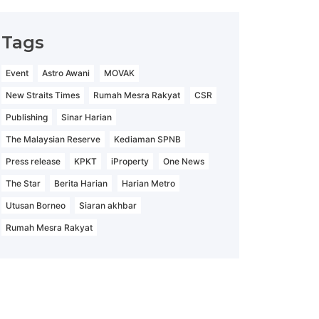
Tags
Event
Astro Awani
MOVAK
New Straits Times
Rumah Mesra Rakyat
CSR
Publishing
Sinar Harian
The Malaysian Reserve
Kediaman SPNB
Press release
KPKT
iProperty
One News
The Star
Berita Harian
Harian Metro
Utusan Borneo
Siaran akhbar
Rumah Mesra Rakyat