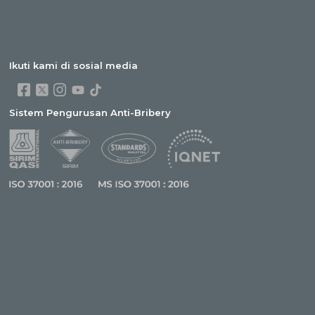
Ikuti kami di sosial media
Sistem Pengurusan Anti-Bribery