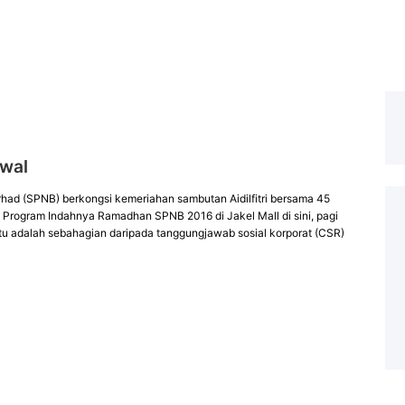
wal
had (SPNB) berkongsi kemeriahan sambutan Aidilfitri bersama 45
Program Indahnya Ramadhan SPNB 2016 di Jakel Mall di sini, pagi
itu adalah sebahagian daripada tanggungjawab sosial korporat (CSR)