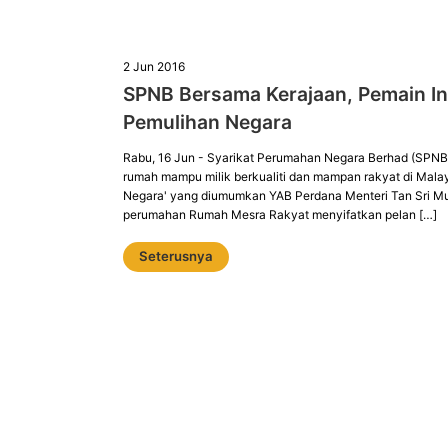
2 Jun 2016
SPNB Bersama Kerajaan, Pemain In
Pemulihan Negara
Rabu, 16 Jun - Syarikat Perumahan Negara Berhad (SPNB)
rumah mampu milik berkualiti dan mampan rakyat di Mal
Negara' yang diumumkan YAB Perdana Menteri Tan Sri Mu
perumahan Rumah Mesra Rakyat menyifatkan pelan […]
Seterusnya