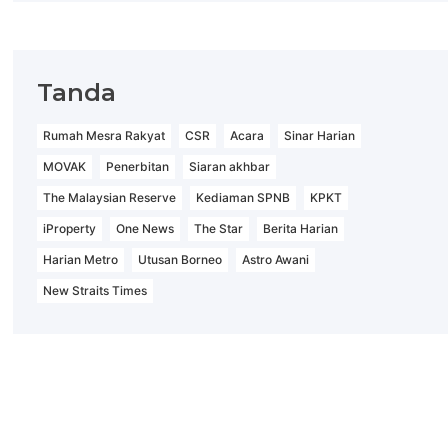
Tanda
Rumah Mesra Rakyat
CSR
Acara
Sinar Harian
MOVAK
Penerbitan
Siaran akhbar
The Malaysian Reserve
Kediaman SPNB
KPKT
iProperty
One News
The Star
Berita Harian
Harian Metro
Utusan Borneo
Astro Awani
New Straits Times