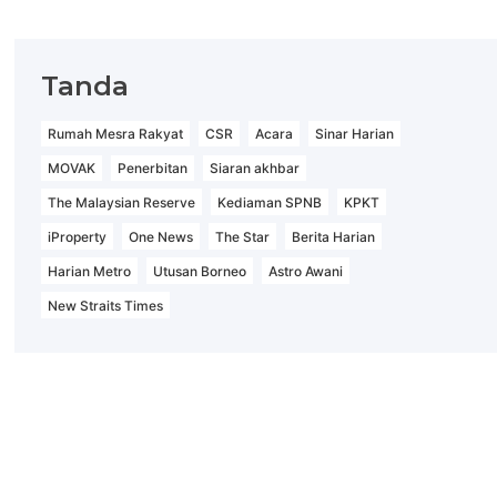
Tanda
Rumah Mesra Rakyat
CSR
Acara
Sinar Harian
MOVAK
Penerbitan
Siaran akhbar
The Malaysian Reserve
Kediaman SPNB
KPKT
iProperty
One News
The Star
Berita Harian
Harian Metro
Utusan Borneo
Astro Awani
New Straits Times