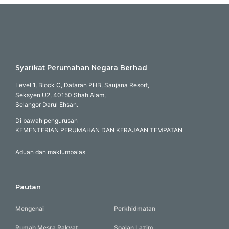
Syarikat Perumahan Negara Berhad
Level 1, Block C, Dataran PHB, Saujana Resort,
Seksyen U2, 40150 Shah Alam,
Selangor Darul Ehsan.
Di bawah pengurusan
KEMENTERIAN PERUMAHAN DAN KERAJAAN TEMPATAN
Aduan dan maklumbalas
Pautan
Mengenai
Perkhidmatan
Rumah Mesra Rakyat
Soalan Lazim