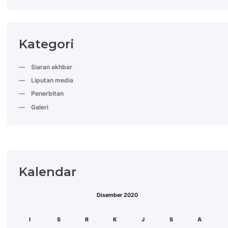
Kategori
Siaran akhbar
Liputan media
Penerbitan
Galeri
Kalendar
Disember 2020
ISN
SEL
RAB
KHA
JUM
SAB
AHA