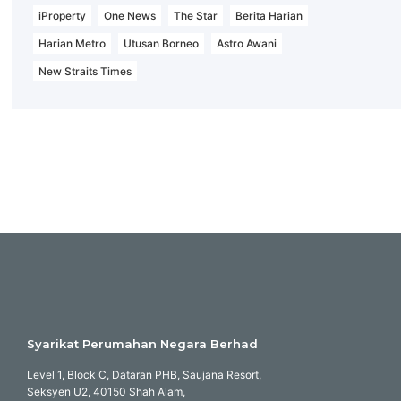
iProperty
One News
The Star
Berita Harian
Harian Metro
Utusan Borneo
Astro Awani
New Straits Times
Syarikat Perumahan Negara Berhad
Level 1, Block C, Dataran PHB, Saujana Resort,
Seksyen U2, 40150 Shah Alam,