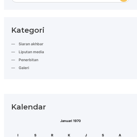
Kategori
Siaran akhbar
Liputan media
Penerbitan
Galeri
Kalendar
Januari 1970
ISN
SEL
RAB
KHA
JUM
SAB
AHA